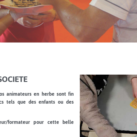
E
E
E
ONS
ONS
ONS
U
U
U
O
O
O
SOCIETE
S
S
S
S
S
S
T
T
T
E
E
E
os animateurs en herbe sont fin
UX
UX
UX
”]
”]
”]
cs tels que des enfants ou des
S
S
S
UX
UX
UX
r/formateur pour cette belle
”]
”]
”]