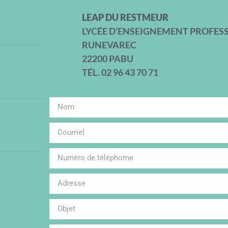
LEAP DU RESTMEUR
LYCÉE D’ENSEIGNEMENT PROFES
RUNEVAREC
22200 PABU
TÉL. 02 96 43 70 71