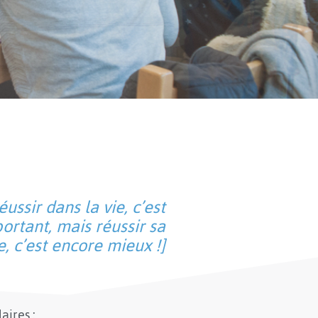
éussir dans la vie, c’est
ortant, mais réussir sa
e, c’est encore mieux !]
laires :