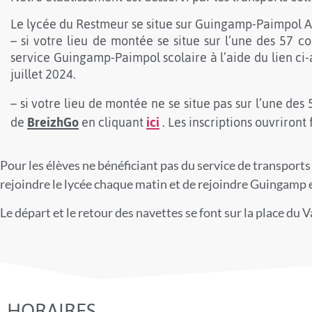
[“TECHNICIEN
[“TECHNICIEN
[“TECHNICIEN
[“SERVICES AUX
[“SERVICES AUX
[“SERVICES AUX
[“SERVICE A
[“SERVICE A
[“SERVICE A
BOUGE !”]
BOUGE !”]
BOUGE !”]
Le lycée du Restmeur se situe sur Guingamp-Paimpol 
PERSONNES
PERSONNES
PERSONNES
CONSEIL
CONSEIL
CONSEIL
PERSONNE
PERSONNE
PERSONNE
– si votre lieu de montée se situe sur l’une des 57
ET VENTE EN
ET VENTE EN
ET VENTE EN
VENTE EN
VENTE EN
VENTE EN
ET A
ET A
ET A
service Guingamp-Paimpol scolaire à l’aide du lien ci
juillet 2024.
ALIMENTATION”]
ALIMENTATION”]
ALIMENTATION”]
ESPACE RURAL”]
ESPACE RURAL”]
ESPACE RURAL”]
TERRITOIRES
TERRITOIRES
TERRITOIRES
– si votre lieu de montée ne se situe pas sur l’une 
de
BreizhGo
en cliquant
ici
. Les inscriptions ouvriront 
Pour les élèves ne bénéficiant pas du service de transports
rejoindre le lycée chaque matin et de rejoindre Guingamp e
Le départ et le retour des navettes se font sur la place du
HORAIRES