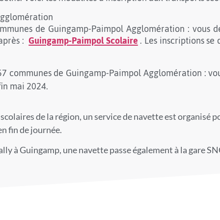
UX
UX
UX
Agglomération
S
S
S
 communes de Guingamp-Paimpol Agglomération : vous d
UX
UX
UX
-après :
Guingamp-Paimpol Scolaire
. Les inscriptions se
”]
”]
”]
des 57 communes de Guingamp-Paimpol Agglomération : vou
fin mai 2024.
 scolaires de la région, un service de navette est organisé 
n fin de journée.
 Vally à Guingamp, une navette passe également à la gare SN