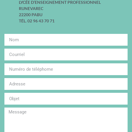
LYCÉE D’ENSEIGNEMENT PROFESSIONNEL
RUNEVAREC
22200 PABU
TÉL. 02 96 43 70 71